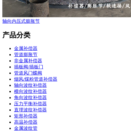
轴向内压式膨胀节
产品分类
金属补偿器
管道膨胀节
非金属补偿器
插板阀/插板门
管道风门蝶阀
烟风/煤粉管道补偿器
轴向波纹补偿器
横向波纹补偿器
角向波纹补偿器
压力平衡补偿器
直埋波纹补偿器
矩形补偿器
高温补偿器
金属波纹管