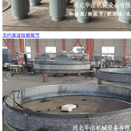
无约束波纹膨胀节