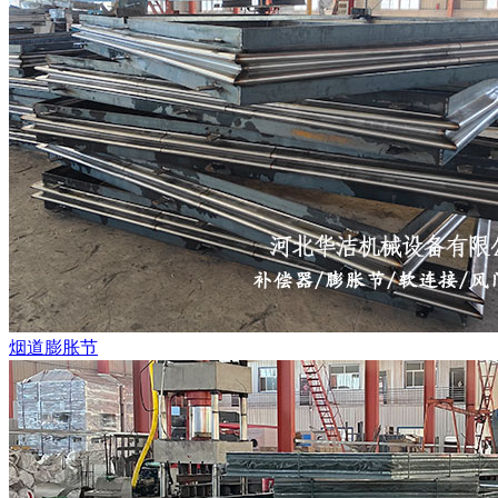
烟道膨胀节