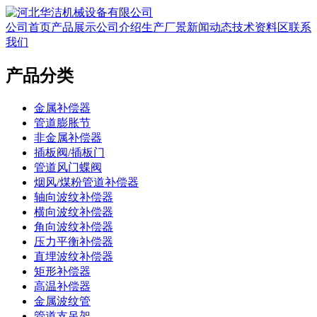
公司首页
产品展示
公司介绍
生产厂景
新闻动态
技术资料区
联系
我们
产品分类
金属补偿器
管道膨胀节
非金属补偿器
插板阀/插板门
管道风门蝶阀
烟风/煤粉管道补偿器
轴向波纹补偿器
横向波纹补偿器
角向波纹补偿器
压力平衡补偿器
直埋波纹补偿器
矩形补偿器
高温补偿器
金属波纹管
管道支吊架