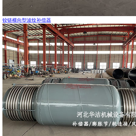
铰链横向型波纹补偿器