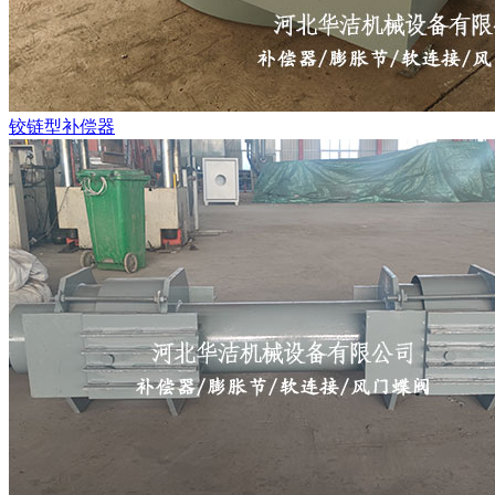
铰链型补偿器