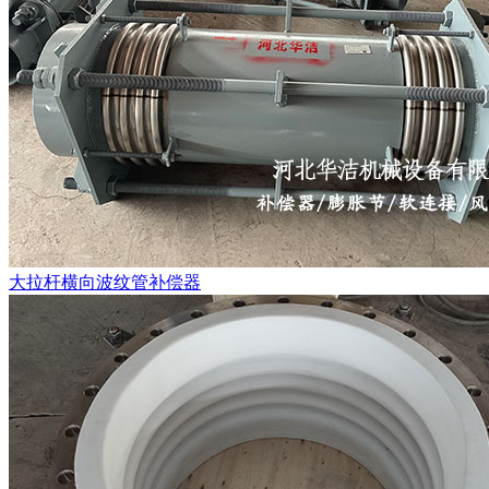
大拉杆横向波纹管补偿器