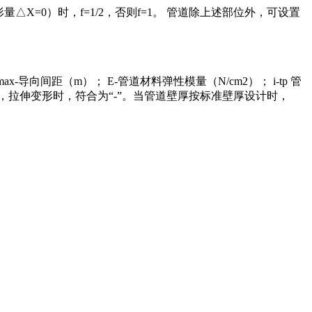
量△X=0）时，f=1/2，否则f=1。 管道除上述部位外，可设置
距（m）； E-管道材料弹性模量（N/cm2）； i-tp 管
+”，拉伸变形时，符合为“-”。当管道壁厚按标准壁厚设计时，