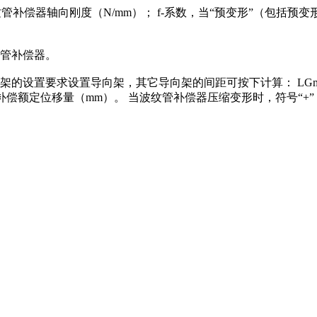
纹管补偿器轴向刚度（N/mm）； f-系数，当“预变形”（包括预变形
管补偿器。
要求设置导向架，其它导向架的间距可按下计算： LGmax-导向间
X0-补偿额定位移量（mm）。 当波纹管补偿器压缩变形时，符号“