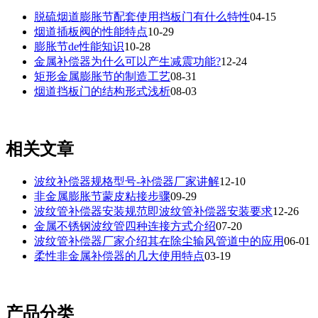
脱硫烟道膨胀节配套使用挡板门有什么特性
04-15
烟道插板阀的性能特点
10-29
膨胀节de性能知识
10-28
金属补偿器为什么可以产生减震功能?
12-24
矩形金属膨胀节的制造工艺
08-31
烟道挡板门的结构形式浅析
08-03
相关文章
波纹补偿器规格型号-补偿器厂家讲解
12-10
非金属膨胀节蒙皮粘接步骤
09-29
波纹管补偿器安装规范即波纹管补偿器安装要求
12-26
金属不锈钢波纹管四种连接方式介绍
07-20
波纹管补偿器厂家介绍其在除尘输风管道中的应用
06-01
柔性非金属补偿器的几大使用特点
03-19
产品分类