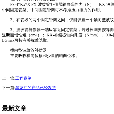
Fx=f*Kx*X FX-波纹管补偿器轴向弹性力（N）， KX-波
中间固定管架。中间固定管架可不考虑压力推力的作用。
2、在管段的两个固定管架之间，仅能设置一个轴向型波纹
3、波纹管补偿器一端应靠近固定管架，若过长则要按导向架的设置
道断面惯性矩（cm4）； KX-补偿器轴向刚度（N/mm）， 
LGmax可按有关标准选取。
横向型波纹管补偿器
主要吸收横向位移和少量的轴向位移。
上一篇:
工程案例
下一篇:
黑龙江的产品已经发货
最新文章