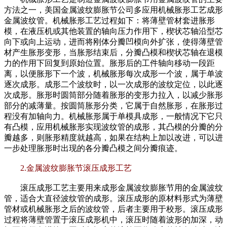
方法之一，美国金属波纹膨胀节公司多应用机械胀形工艺成形
金属波纹管。机械胀形工艺过程如下：将薄壁管材套进胀形
模，在液压机或其他装置的轴向压力作用下，楔状芯轴沿型芯
向下或向上运动，进而将刚体分瓣凹模向外扩张，使得薄壁管
材产生胀形变形，当胀形结束后，分瓣凸模和楔状芯轴在退模
力的作用下回复到原始位置。胀形后的工件轴向移动一段距
离，以便胀形下一个波，机械胀形每次成形一个波，属于单波
逐次成形。成形二个波纹时，以一次成形的波纹定位，以此逐
次成形。胀形时圆筒部分随着胀形的变形力拉入，以减少胀形
部分的减薄量。按圆筒胀形分类，它属于自然胀形，在胀形过
程没有加轴向力。机械胀形属于单模具成形，一般情况下它只
有凸模，应用机械胀形实现波纹管的成形，其凸模的分瓣的分
瓣越多，则胀形精度就越高，如果在结构上加以改进，可以进
一步处理胀形时出现的各分瓣凸模之间分瓣痕迹。
2.金属波纹膨胀节滚压成形工艺
滚压成形工艺主要用来成形金属波纹膨胀节用的金属波纹
管，适合大直径波纹管的成形。滚压成形的原材料形式为薄壁
管材或机械胀形之后的波纹管，后者主要用于校形。滚压成形
过程将薄壁管置于滚压成形机中，滚压时随着波形的加深，动